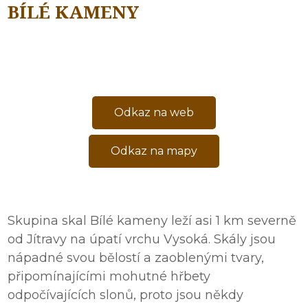
BÍLÉ KAMENY
Odkaz na web
Odkaz na mapy
Skupina skal Bílé kameny leží asi 1 km severně
od Jítravy na úpatí vrchu Vysoká. Skály jsou
nápadné svou bělostí a zaoblenými tvary,
připomínajícími mohutné hřbety
odpočívajících slonů, proto jsou někdy