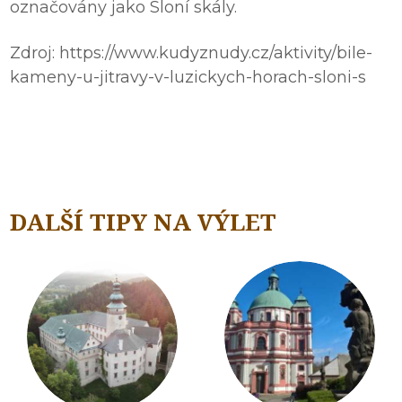
označovány jako Sloní skály.
Zdroj: https://www.kudyznudy.cz/aktivity/bile-
kameny-u-jitravy-v-luzickych-horach-sloni-s
DALŠÍ TIPY NA VÝLET