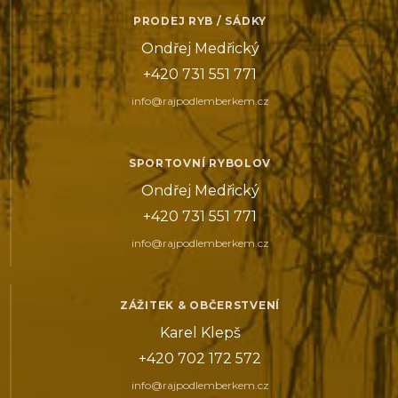
PRODEJ RYB / SÁDKY
Ondřej Medřický
+420 731 551 771
info@rajpodlemberkem.cz
SPORTOVNÍ RYBOLOV
Ondřej Medřický
+420 731 551 771
info@rajpodlemberkem.cz
ZÁŽITEK & OBČERSTVENÍ
Karel Klepš
+420 702 172 572
info@rajpodlemberkem.cz