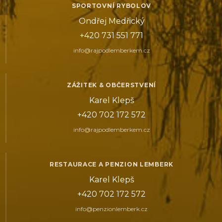
SPORTOVNÍ RYBOLOV
Ondřej Medřický
+420 731 551 771
info@rajpodlemberkem.cz
ZÁŽITEK & OBČERSTVENÍ
Karel Klepš
+420 702 172 572
info@rajpodlemberkem.cz
RESTAURACE A PENZION LEMBERK
Karel Klepš
+420 702 172 572
info@penzionlemberk.cz