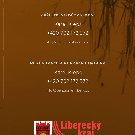
ZÁŽITEK & OBČERSTVENÍ
Karel Klepš
+420 702 172 572
info@rajpodlemberkem.cz
RESTAURACE A PENZION LEMBERK
Karel Klepš
+420 702 172 572
info@penzionlemberk.cz