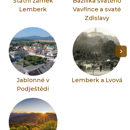
Státní zámek
Bazilika svatého
Lemberk
Vavřince a svaté
Zdislavy
Jablonné v
Lemberk a Lvová
Podještědí