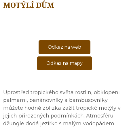
MOTÝLÍ DŮM
Odkaz na web
Odkaz na mapy
Uprostřed tropického světa rostlin, obklopeni
palmami, banánovníky a bambusovníky,
můžete hodně zblízka zažít tropické motýly v
jejich přirozených podmínkách. Atmosféru
džungle dodá jezírko s malým vodopádem.