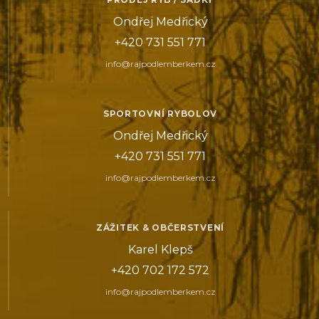
Ondřej Medřický
+420 731 551 771
info@rajpodlemberkem.cz
SPORTOVNÍ RYBOLOV
Ondřej Medřický
+420 731 551 771
info@rajpodlemberkem.cz
ZÁŽITEK & OBČERSTVENÍ
Karel Klepš
+420 702 172 572
info@rajpodlemberkem.cz