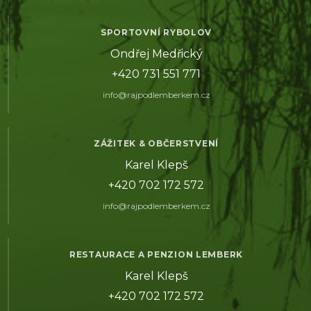
SPORTOVNÍ RYBOLOV
Ondřej Medřický
+420 731 551 771
info@rajpodlemberkem.cz
ZÁŽITEK & OBČERSTVENÍ
Karel Klepš
+420 702 172 572
info@rajpodlemberkem.cz
RESTAURACE A PENZION LEMBERK
Karel Klepš
+420 702 172 572