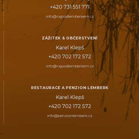
+420 731 551 771
info@rajpodlemberkem.cz
ZÁŽITEK & OBČERSTVENÍ
Karel Klepš
+420 702 172 572
info@rajpodlemberkem.cz
RESTAURACE A PENZION LEMBERK
Karel Klepš
+420 702 172 572
info@penzionlemberk.cz