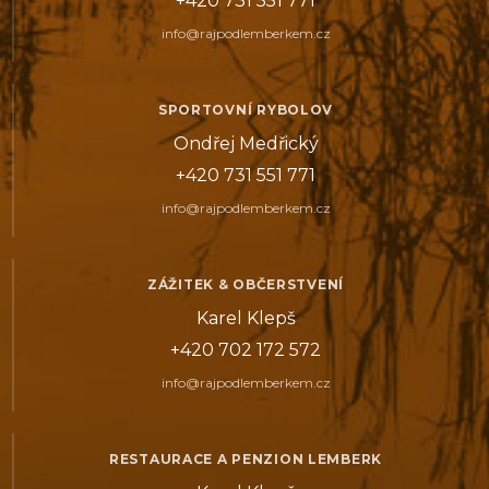
+420 731 551 771
info@rajpodlemberkem.cz
SPORTOVNÍ RYBOLOV
Ondřej Medřický
+420 731 551 771
info@rajpodlemberkem.cz
ZÁŽITEK & OBČERSTVENÍ
Karel Klepš
+420 702 172 572
info@rajpodlemberkem.cz
RESTAURACE A PENZION LEMBERK