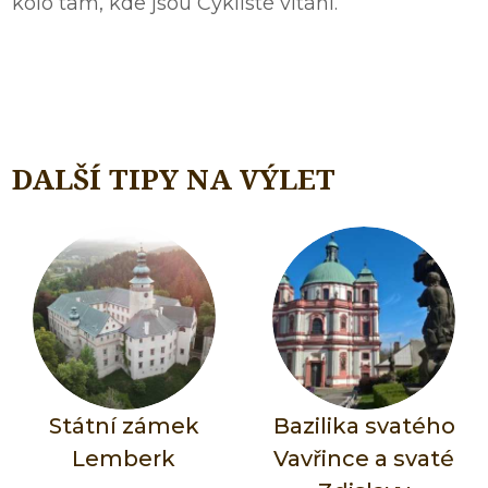
kolo tam, kde jsou Cyklisté vítáni.
DALŠÍ TIPY NA VÝLET
Státní zámek
Bazilika svatého
Lemberk
Vavřince a svaté