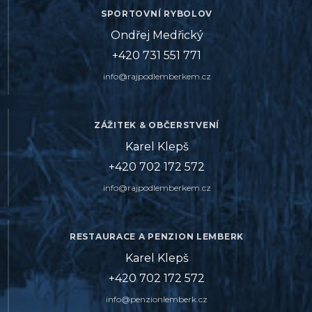
SPORTOVNÍ RYBOLOV
Ondřej Medřický
+420 731 551 771
info@rajpodlemberkem.cz
ZÁŽITEK & OBČERSTVENÍ
Karel Klepš
+420 702 172 572
info@rajpodlemberkem.cz
RESTAURACE A PENZION LEMBERK
Karel Klepš
+420 702 172 572
info@penzionlemberk.cz