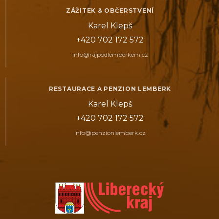
ZÁŽITEK & OBČERSTVENÍ
Karel Klepš
+420 702 172 572
info@rajpodlemberkem.cz
RESTAURACE A PENZION LEMBERK
Karel Klepš
+420 702 172 572
info@penzionlemberk.cz