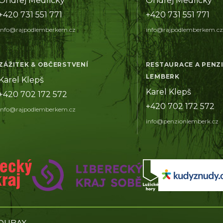
Ondřej Medřický
Ondřej Medřický
+420 731 551 771
+420 731 551 771
info@rajpodlemberkem.cz
info@rajpodlemberkem.cz
ZÁŽITEK & OBČERSTVENÍ
RESTAURACE A PENZ
LEMBERK
Karel Klepš
Karel Klepš
+420 702 172 572
+420 702 172 572
info@rajpodlemberkem.cz
info@penzionlemberk.cz