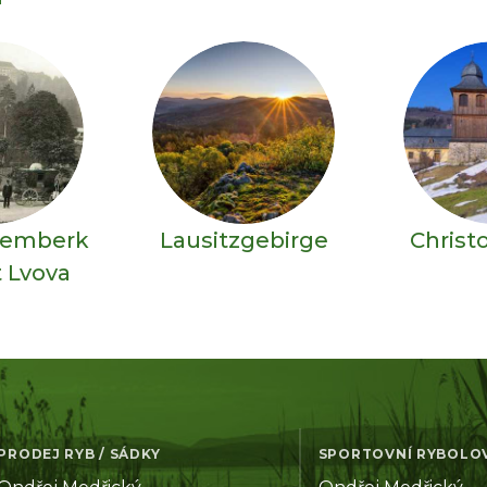
Lemberk
Lausitzgebirge
Christ
 Lvova
PRODEJ RYB / SÁDKY
SPORTOVNÍ RYBOLO