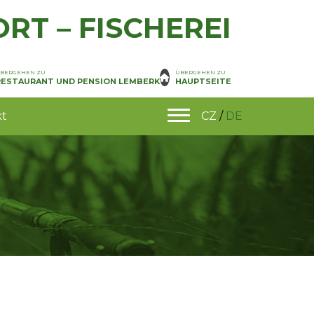
RT – FISCHEREI
BERGEHEN ZU
ÜBERGEHEN ZU
RESTAURANT UND PENSION LEMBERK
HAUPTSEITE
kt
CZ
/
DE